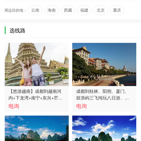
五个少…
周边目的地：
云南
海南
西藏
福建
北京
重庆
选线路
【悠游越南】成都到越南河
成都到桂林、阳朔、厦门、
内+下龙湾+南宁+东兴+芒街
鼓浪屿三飞纯玩八日游、去
六天五晚旅游线路、越南六
广西旅游多少钱、广西旅游
电询
电询
天五晚旅游要多少钱
线路报价