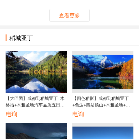
佛+黄龙溪古镇汽车七日游线
路、四川成都七日游多少钱
路、四川成都七日游多少钱
查看更多
稻城亚丁
【大巴团】成都到稻城亚丁+木
【四色稻影】成都到稻城亚丁
格措+木雅圣地汽车品质五日游
+色达+四姑娘山+木雅圣地+墨
线路、稻城亚丁五日游多少钱
石公园汽车纯玩六日游路线、稻
电询
电询
城亚丁六日游旅游多少钱