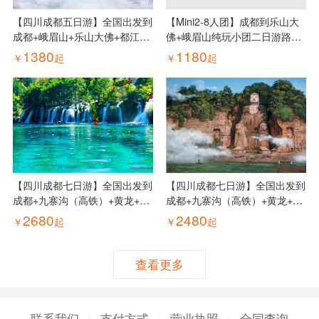
【四川成都五日游】全国出发到
【Mini2-8人团】成都到乐山大
成都+峨眉山+乐山大佛+都江堰
佛+峨眉山纯玩小团二日游路
+三星堆博物馆汽车五日游线
线、峨眉山乐山小团二日游多少
1380
1180
￥
起
￥
起
路、四川五日游多少钱
钱
【四川成都七日游】全国出发到
【四川成都七日游】全国出发到
成都+九寨沟（高铁）+黄龙+熊
成都+九寨沟（高铁）+黄龙+峨
猫基地+三星堆博物馆+乐山大
眉山+乐山大佛汽车七日游线
2680
2480
￥
起
￥
起
佛+黄龙溪古镇汽车七日游线
路、四川成都七日游多少钱
路、四川成都七日游多少钱
查看更多
联系我们
支付方式
营业执照
合同查询
|
|
|