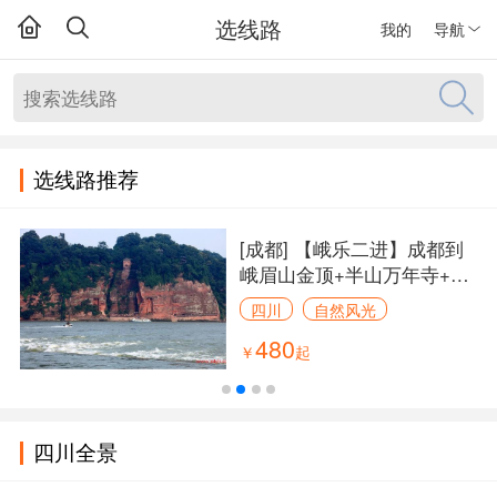
选线路
我的
导航
选线路推荐
[成都]
【峨乐二进】成都到
峨眉山金顶+半山万年寺+乐
山大佛汽车真纯玩二日游、
四川
自然风光
峨眉山二日游报团多少钱
宗教人文
480
￥
起
四川全景