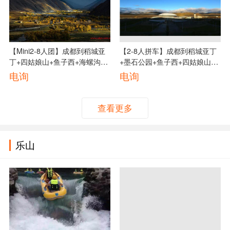
【Mini2-8人团】成都到稻城亚
【2-8人拼车】成都到稻城亚丁
丁+四姑娘山+鱼子西+海螺沟汽
+墨石公园+鱼子西+四姑娘山拼
车VIP小团六日游线路、川西环
车纯玩五日游路线、稻城亚丁环
电询
电询
线六日游多少钱
线拼车五日游多少钱
查看更多
乐山