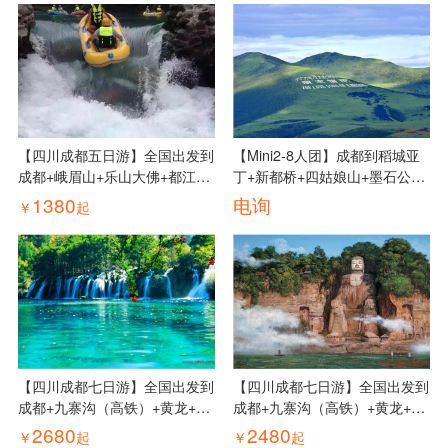
【四川成都五日游】全国出发到
【Mini2-8人团】成都到稻城亚
成都+峨眉山+乐山大佛+都江堰
丁+新都桥+四姑娘山+墨石公园
+三星堆博物馆汽车五日游线
+九寨沟+黄龙汽车VIP小团七日
1380
电询
￥
起
路、四川五日游多少钱
游线路、稻城亚丁七日游多少钱
【四川成都七日游】全国出发到
【四川成都七日游】全国出发到
成都+九寨沟（高铁）+黄龙+熊
成都+九寨沟（高铁）+黄龙+峨
猫基地+三星堆博物馆+乐山大
眉山+乐山大佛汽车七日游线
2680
2480
￥
起
￥
起