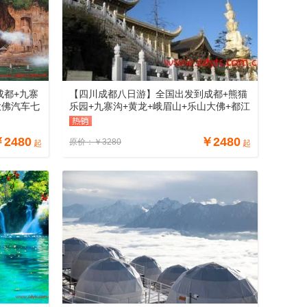
成都+九寨
【四川成都八日游】全国出发到成都+熊猫
大佛汽车七
乐园+九寨沟+黄龙+峨眉山+乐山大佛+都江
钱
堰+青城山汽车八日游线路、四川八日游多
少钱
￥
2480
￥
2480
原价：
￥
3280
起
起