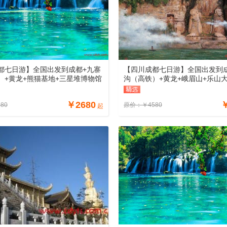
都七日游】全国出发到成都+九寨
【四川成都七日游】全国出发到
）+黄龙+熊猫基地+三星堆博物馆
沟（高铁）+黄龙+峨眉山+乐山
佛+黄龙溪古镇汽车七日游线路、
日游线路、四川成都七日游多少
七日游多少钱
￥
2680
280
原价：
￥
4580
起