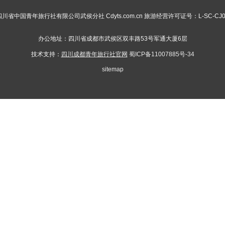
026 四川省中国青年旅行社有限公司武侯分社 Cdyts.com.cn 旅游经营许可证号：L-SC-CJ00003 
​
办公地址：四川省成都市武侯区双丰路53号军通大厦6层
技术支持：
四川成都青年旅行社官网
蜀ICP备11007885号-34
sitemap