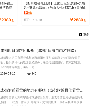
成都+都江
【四川成都九日游】全国出发到成都+九寨
星堆博物馆
沟+黄龙+峨眉山+乐山大佛+都江堰+青城山
游线路、
+熊猫基地+三星堆博物馆汽车九日游路
线、四川成都九日游多少钱
￥
2380
￥
2880
原价：
￥
4980
起
起
更多
成都四日游跟团报价（成都4日游自由游攻略）
成都旅游组团有哪些成都旅游组团有哪些 成都作为热门旅游目的
地，提供多样化的组团旅游服务，涵盖传统跟团游、私家定制团、
企业团建等类型，满足不同…
2026-04-10
345
成都附近看雪的地方有哪些（成都附近最佳看雪的地方）
成都看雪的地方有哪些推荐成都出发带小朋友看雪且海拔较低的地
点如下： 松潘（雪宝顶+牟尼沟）交通便捷性：成都至松潘高铁最