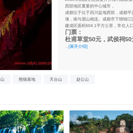
西部地区重要的中心城市 。
成都位于位于四川盆地西部，成都平
壤，南与眉山相连。成都市下辖锦江区
建成区面积604.1平方公里，常住人口1
门票：
杜甫草堂50元，武侯祠50
...
[展开介绍]
雪山
熊猫基地
天台山
赵公山