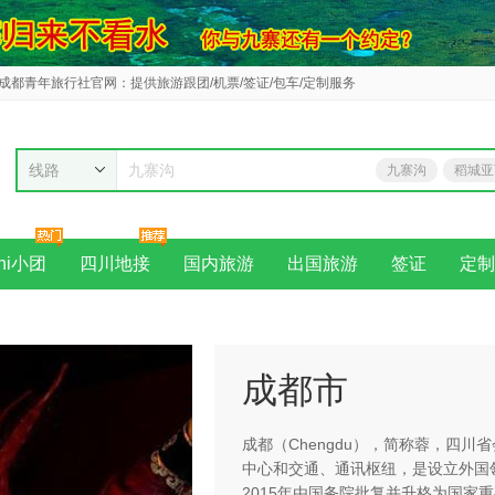
成都青年旅行社官网：提供旅游跟团/机票/签证/包车/定制服务
线路
九寨沟
稻城亚
新马
ni小团
四川地接
国内旅游
出国旅游
签证
定制
成都市
成都（Chengdu），简称蓉，四川
中心和交通、通讯枢纽，是设立外国
2015年由国务院批复并升格为国家