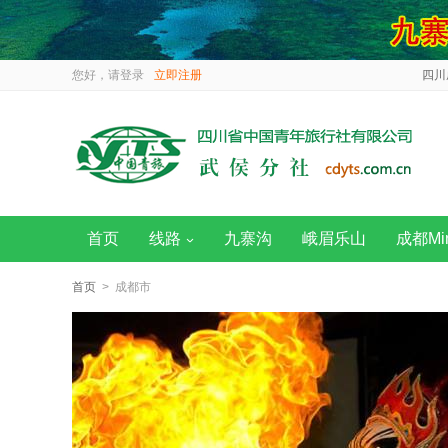
您好，请
登录
立即注册
四川
首页
线路
九寨沟
峨眉乐山
成都Mi
首页
> 成都市