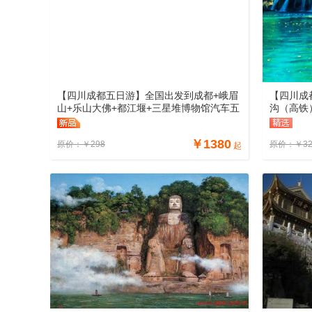
【四川成都五日游】全国出发到成都+峨眉
【四川成
山+乐山大佛+都江堰+三星堆博物馆汽车五
沟（高铁
日游线路、四川五日游多少钱
+乐山大
四川成都
￥
1380
原价：
￥
298
原价：
￥
3
起