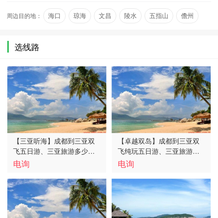
为“东方夏威夷”，位居中国四大一…
周边目的地：
海口
琼海
文昌
陵水
五指山
儋州
选线路
【三亚听海】成都到三亚双
【卓越双岛】成都到三亚双
飞五日游、三亚旅游多少
飞纯玩五日游、三亚旅游多
钱、三亚旅游线路报价
少钱、三亚旅游线路报价
电询
电询