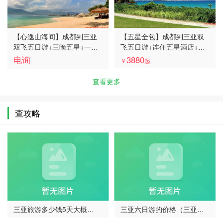
【心逸山海间】成都到三亚
【五星全包】成都到三亚双
双飞五日游+三晚五星+一晚
飞五日游+连住五星酒店+千
离岛别墅+亚特兰蒂斯水族馆
古情演出+潜水+沙滩篝火BB
电询
3880
￥
起
+蜈支洲岛、三亚五日游多少
Q、三亚五日游多少钱、三亚
钱、三亚旅游团费用报价
旅游跟团线路报价
查看更多
查攻略
三亚旅游多少钱5天大概
三亚六日游的价格（三亚旅
（三…
游…