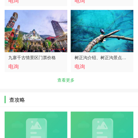
电询
电询
九寨千古情景区门票价格
树正沟介绍、树正沟景点图
片
电询
电询
查看更多
查攻略