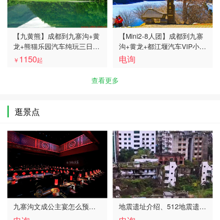
【九黄熊】成都到九寨沟+黄
【Mini2-8人团】成都到九寨
龙+熊猫乐园汽车纯玩三日
沟+黄龙+都江堰汽车VIP小团
游、九寨沟三日旅游多少
三日游线路、九寨沟旅游团
1150
电询
￥
起
钱、九寨沟旅游线路报价
多少钱
查看更多
逛景点
九寨沟文成公主宴怎么预
地震遗址介绍、512地震遗…
定、…