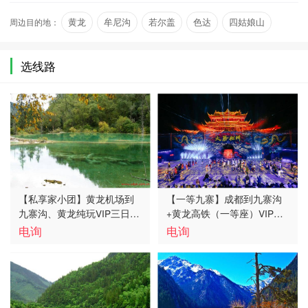
08个湖泊。九寨沟四季景色迷人。动…
周边目的地：
黄龙
牟尼沟
若尔盖
色达
四姑娘山
毕棚沟
选线路
【私享家小团】黄龙机场到
【一等九寨】成都到九寨沟
九寨沟、黄龙纯玩VIP三日
+黄龙高铁（一等座）VIP三
游、九寨沟飞机团多少钱、
日游、九寨沟旅游多少钱、
电询
电询
九寨沟飞机团报价
九寨沟旅游线路报价