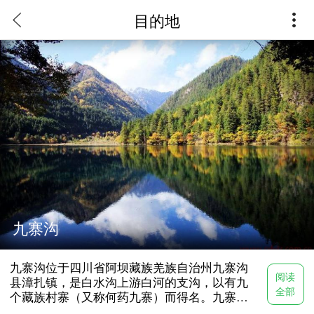
目的地
九寨沟
门票：190元
九寨沟位于四川省阿坝藏族羌族自治州九寨沟
观光车：90元
阅读
县漳扎镇，是白水沟上游白河的支沟，以有九
全部
个藏族村寨（又称何药九寨）而得名。九寨沟
海拔在2000米以上，遍布原始森林，沟内分布1