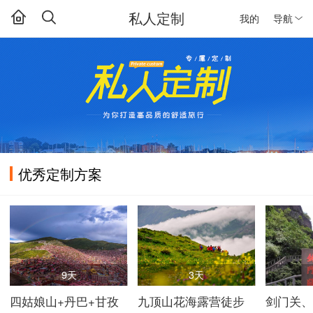
私人定制
我的
导航
优秀定制方案
9天
3天
四姑娘山+丹巴+甘孜
九顶山花海露营徒步
剑门关、