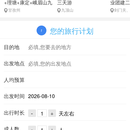
+理塘+康定+峨眉山九
三天游
业团建二
天八晚
甘孜州
九顶山
剑门关
您的旅行计划
1
目的地
出发地点
人均预算
出发时间
2026-08-10
出行时长
-
+
天左右
成人数
-
+
人