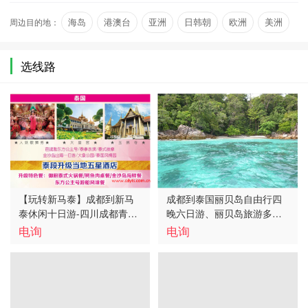
游线路，这条旅游线…
周边目的地：
海岛
港澳台
亚洲
日韩朝
欧洲
美洲
选线路
【玩转新马泰】成都到新马
成都到泰国丽贝岛自由行四
泰休闲十日游-四川成都青年
晚六日游、丽贝岛旅游多少
旅行社报价、新马泰旅游多
钱、丽贝岛旅游线路报价
电询
电询
少钱、新马泰旅游线路报价