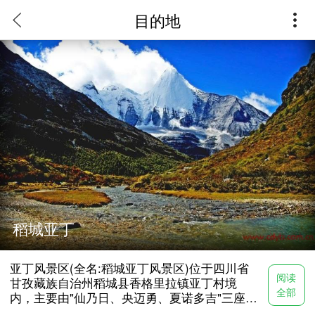
目的地
稻城亚丁
门票：150元
亚丁风景区(全名:稻城亚丁风景区)位于四川省
阅读
甘孜藏族自治州稻城县香格里拉镇亚丁村境
观光车：120元
全部
内，主要由"仙乃日、央迈勇、夏诺多吉"三座神
山和周围的河流、湖泊和高山草甸组成，它的