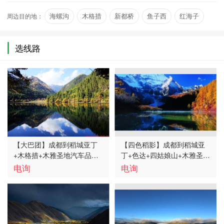
景致保持着在地…
周边目的地：
海螺沟
木格措
新都桥
鱼子西
红海子
斯丁措
选线路
【大巴团】成都到稻城亚丁
【四色稻影】成都到稻城亚
+木格措+木雅圣地汽车品质
丁+色达+四姑娘山+木雅圣地
五日游线路、稻城亚丁五日
+墨石公园汽车纯玩六日游路
电询
电询
游多少钱
线、稻城亚丁六日游旅游多
少钱