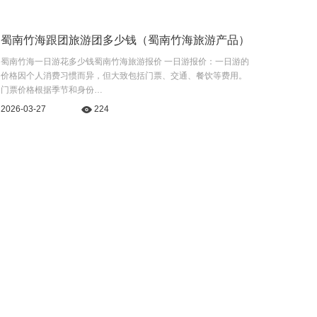
蜀南竹海跟团旅游团多少钱（蜀南竹海旅游产品）
蜀南竹海一日游花多少钱蜀南竹海旅游报价 一日游报价：一日游的
价格因个人消费习惯而异，但大致包括门票、交通、餐饮等费用。
门票价格根据季节和身份…
2026-03-27
224
服务
专业顾问，24小时客服
游客中心
？
付款类问题解答
什么是自由人？
微信扫一扫，更优惠！