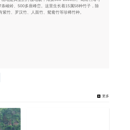
条峻岭、500多座峰峦。这里生长着15属58种竹子，除
有紫竹、罗汉竹、人面竹、鸳鸯竹等珍稀竹种。
更多