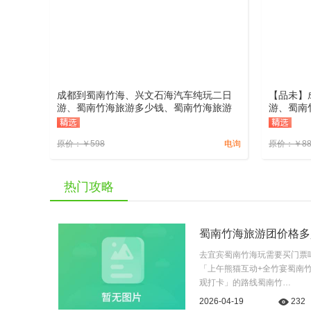
成都到蜀南竹海、兴文石海汽车纯玩二日
【品未】
游、蜀南竹海旅游多少钱、蜀南竹海旅游
游、蜀南
线路报价
线路报价
原价：
￥
598
电询
原价：
￥
8
热门攻略
蜀南竹海旅游团价格多
去宜宾蜀南竹海玩需要买门票
「上午熊猫互动+全竹宴蜀南
观打卡」的路线蜀南竹…
2026-04-19
232