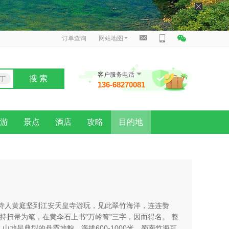
订单查询
网站地图
客户服务电话
搜 索
丁
136-68270081
泰
游
景点
酒店
攻略
目的地
诗人黄庭坚到江安天皇寺游玩，见此翠竹海洋，连连赞
即持扫帚为笔，在黄伞石上书"万岭箐"三字，因而得名。 整
山地是典型的丹霞地貌，海拔600-1000米。蜀南竹海可