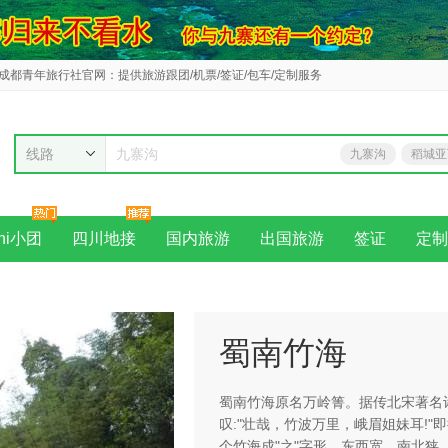
成都青年旅行社官网：提供旅游跟团/机票/签证/包车/定制服务
线路
九寨沟
稻城亚
新马
ni小团
四川地接
国内旅游
出国旅游
签证
定制
蜀南竹海
蜀南竹海原名万岭箐。据传北宋著名
叹:"壮哉，竹波万里，峨眉姐妹耳!"
个竹海成"之"字形，东西宽、南北狭。