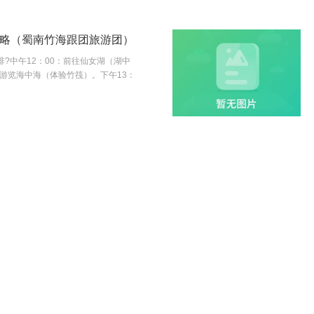
略（蜀南竹海跟团旅游团）
?中午12：00：前往仙女湖（湖中
：游览海中海（体验竹筏）。下午13：
品质保证，放心出行
产品丰富，一站式
付款方式
签订合同
其它问题
关于门市付款
关于门市签约
能不能脱团自己玩
预订线路支付定金的原因？
传真能签合同吗？
如何办理护照
纯玩是什么意思？
关于旅游合同问题解答
行程中常见问题