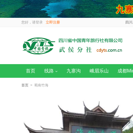
您好，请
登录
立即注册
四川
首页
线路
九寨沟
峨眉乐山
成都Mi
首页
> 蜀南竹海