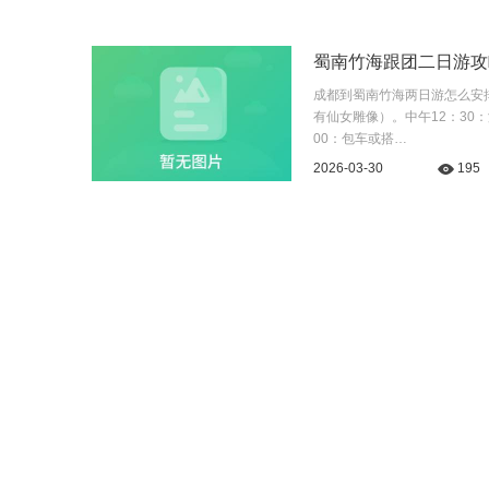
蜀南竹海跟团二日游攻
成都到蜀南竹海两日游怎么安排
有仙女雕像）。中午12：30
00：包车或搭…
2026-03-30
195
价格公正，安心购买
预订常见问题
如何获取发票？
24小时服务热线
预订酒店的问题
136-68270081
单房差是什么？