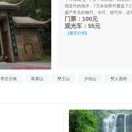
谓是竹的海洋，7万余亩翠竹覆盖了27
盛产常见的楠竹、水竹、慈竹外，还
​门票：100元
​观光车：55元
...
[展开介绍]
李庄古镇
翠屏山
僰王山
夕佳山
僰人悬棺